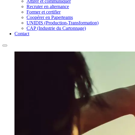
Attirer et communiquer
Recruter en alternance
Former et certifier
Coopérer en Paperteams
UNIDIS (Production-Transformation)
CAP (Industrie du Cartonnage)
Contact