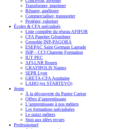
Concevoir, inventer
Transformer, imprimer
Réparer, améliorer
Commercialiser, transporter
Protéger, valoriser
Écoles & CFA spécialisés
Liste complète du réseau AFIFOR
CFA Papetier Gérardmer
Grenoble INP-PAGORA
ESEPAC Saint Germain Laprade
ISIP – CCI Charente Formation
IUT PEC
AFI-LNR Rouen
GRAFIPOLIS Nantes
SEPR Lyon
GRETA-CFA Aquitaine
LAHO (ex STARTEVO)
Jeune
À la découverte du Papier Carton
Offres d’apprentissage
L’apprentissage à nos métiers
Les formations spécialisées
Le quizz métiers
Stop aux idées reçues
Professionnel